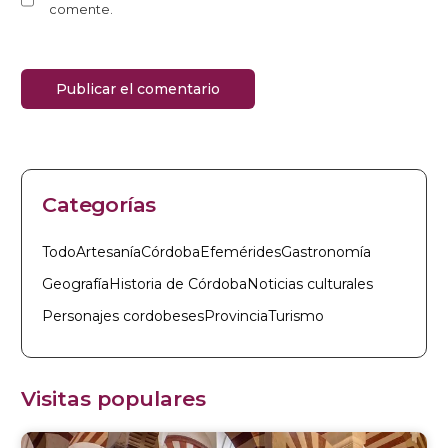
comente.
Categorías
Todo
Artesanía
Córdoba
Efemérides
Gastronomía
Geografía
Historia de Córdoba
Noticias culturales
Personajes cordobeses
Provincia
Turismo
Visitas populares