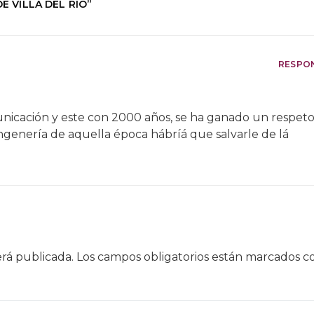
E VILLA DEL RÍO
”
RESPO
nicación y este con 2000 años, se ha ganado un respet
 ingenería de aquella época hábríá que salvarle de lá
erá publicada.
Los campos obligatorios están marcados 