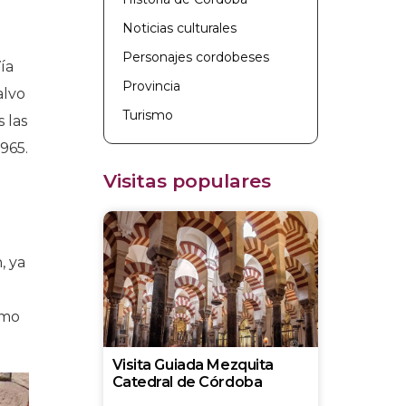
Noticias culturales
Personajes cordobeses
ía
Provincia
alvo
Turismo
 las
1965.
Visitas populares
, ya
omo
Visita Guiada Mezquita
Catedral de Córdoba