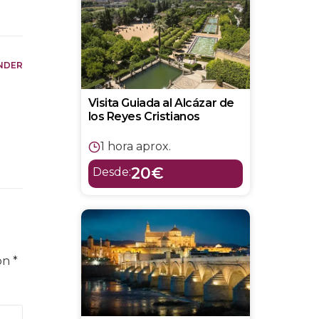
NDER
Visita Guiada al Alcázar de
los Reyes Cristianos
o
1 hora aprox.
20€
Desde:
con
*