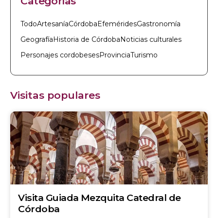
Categorías
Todo
Artesanía
Córdoba
Efemérides
Gastronomía
Geografía
Historia de Córdoba
Noticias culturales
Personajes cordobeses
Provincia
Turismo
Visitas populares
Visita Guiada Mezquita Catedral de
Córdoba