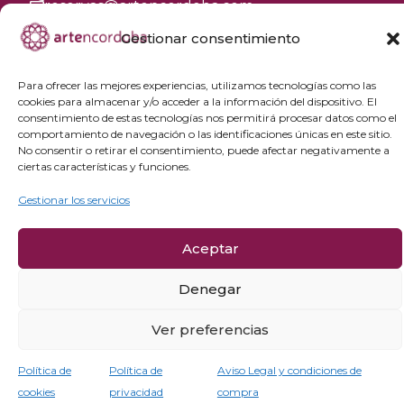
reservas@artencordoba.com
Gestionar consentimiento
Agenda cultural
Preguntas frecuentes
Para ofrecer las mejores experiencias, utilizamos tecnologías como las
Grupos privados
cookies para almacenar y/o acceder a la información del dispositivo. El
consentimiento de estas tecnologías nos permitirá procesar datos como el
Acceso Profesionales
comportamiento de navegación o las identificaciones únicas en este sitio.
No consentir o retirar el consentimiento, puede afectar negativamente a
Política de privacidad
ciertas características y funciones.
Política de cookies
Gestionar los servicios
Aviso Legal y condiciones de compra
Política de cancelación
Aceptar
Denegar
Ver preferencias
Política de
Política de
Aviso Legal y condiciones de
cookies
privacidad
compra