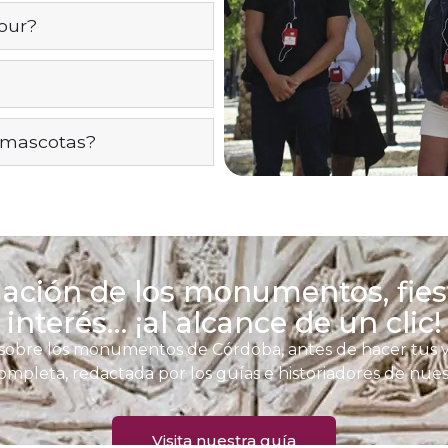
our?
o mascotas?
mación de los monumentos, fiest
interés… ¡al alcance de un clic!
sobre los monumentos de Córdoba, antes de hacer tus vis
ompleta, redactada por los guías e historiadores de nues
Visita nuestra guía