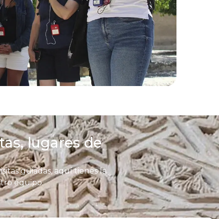
as, lugares de
itas guiadas, aquí tienes la
tro equipo.