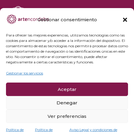
Gestionar consentimiento
+34 692 356 398
reservas@artencordoba.com
Para ofrecer las mejores experiencias, utilizamos tecnologías como las
cookies para almacenar y/o acceder a la información del dispositivo. El
Agenda cultural
consentimiento de estas tecnologías nos permitirá procesar datos como
Preguntas frecuentes
el comportamiento de navegación o las identificaciones únicas en este
sitio. No consentir o retirar el consentimiento, puede afectar
Grupos privados
negativamente a ciertas características y funciones.
Acceso Profesionales
Gestionar los servicios
Política de privacidad
Aceptar
Política de cookies
Aviso Legal y condiciones de compra
Denegar
Política de cancelación
Ver preferencias
Política de
Política de
Aviso Legal y condiciones de