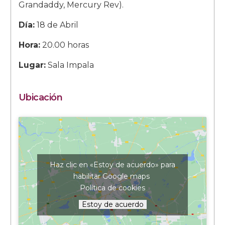
Grandaddy, Mercury Rev).
Día:
18 de Abril
Hora:
20.00 horas
Lugar:
Sala Impala
Ubicación
Haz clic en «Estoy de acuerdo» para
habilitar Google maps
Política de cookies
Estoy de acuerdo