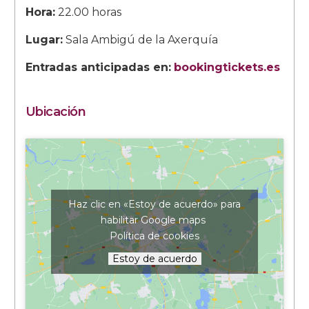
Hora:
22.00 horas
Lugar:
Sala Ambigú de la Axerquía
Entradas anticipadas en:
bookingtickets.es
Ubicación
Haz clic en «Estoy de acuerdo» para
habilitar Google maps
Política de cookies
Estoy de acuerdo