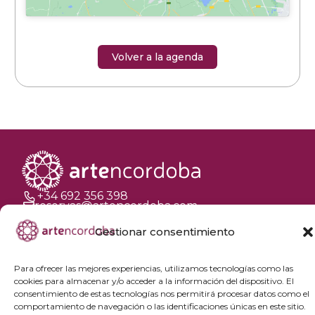
Volver a la agenda
+34 692 356 398
reservas@artencordoba.com
Gestionar consentimiento
Agenda cultural
Preguntas frecuentes
Para ofrecer las mejores experiencias, utilizamos tecnologías como las
Grupos privados
cookies para almacenar y/o acceder a la información del dispositivo. El
consentimiento de estas tecnologías nos permitirá procesar datos como el
Acceso Profesionales
comportamiento de navegación o las identificaciones únicas en este sitio.