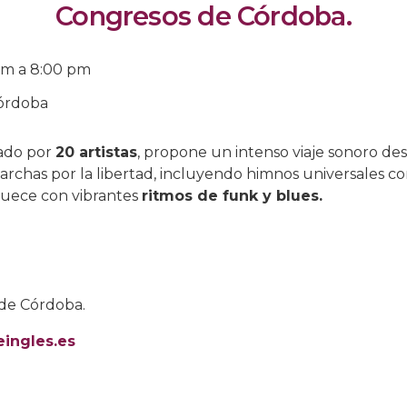
Congresos de Córdoba.
pm
a
8:00 pm
órdoba
zado por
20 artistas
, propone un intenso viaje sonoro desd
archas por la libertad, incluyendo himnos universales 
iquece con vibrantes
ritmos de funk y blues.
de Córdoba.
eingles.es