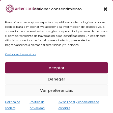
Gestionar consentimiento
+34 692 356 398
reservas@artencordoba.com
Para ofrecer las mejores experiencias, utilizamos tecnologías como las
cookies para almacenar y/o acceder a la información del dispositivo. El
Agenda cultural
consentimiento de estas tecnologías nos permitirá procesar datos como
Preguntas frecuentes
el comportamiento de navegación o las identificaciones únicas en este
sitio. No consentir o retirar el consentimiento, puede afectar
Grupos privados
negativamente a ciertas características y funciones.
Acceso Profesionales
Gestionar los servicios
Política de privacidad
Aceptar
Política de cookies
Aviso Legal y condiciones de compra
Denegar
Política de cancelación
Ver preferencias
Política de
Política de
Aviso Legal y condiciones de
cookies
privacidad
compra