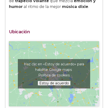
de
trapecio volante
que mezcla
emoción y
humor
al ritmo de la mejor
música dixie
.
Ubicación
Haz clic en «Estoy de acuerdo» para
habilitar Google maps
Política de cookies
Estoy de acuerdo