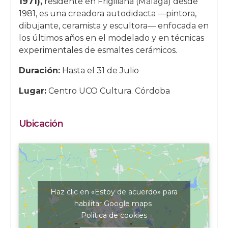
1971),
residente en Frigiliana (Málaga) desde
1981, es una creadora autodidacta —pintora,
dibujante, ceramista y escultora— enfocada en
los últimos años en el modelado y en técnicas
experimentales de esmaltes cerámicos.
Duración:
Hasta el 31 de Julio
Lugar:
Centro UCO Cultura. Córdoba
Ubicación
Haz clic en «Estoy de acuerdo» para
habilitar Google maps
Política de cookies