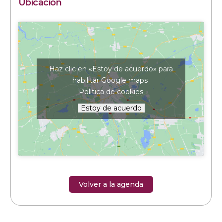
Ubicación
Haz clic en «Estoy de acuerdo» para
habilitar Google maps
Política de cookies
Estoy de acuerdo
Volver a la agenda