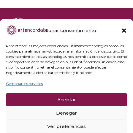
Gestionar consentimiento
+34 692 356 398
reservas@artencordoba.com
Para ofrecer las mejores experiencias, utilizamos tecnologías como las
cookies para almacenar y/o acceder a la información del dispositivo. El
Agenda cultural
consentimiento de estas tecnologías nos permitirá procesar datos como
Preguntas frecuentes
el comportamiento de navegación o las identificaciones únicas en este
sitio. No consentir o retirar el consentimiento, puede afectar
Grupos privados
negativamente a ciertas características y funciones.
Acceso Profesionales
Gestionar los servicios
Política de privacidad
Aceptar
Política de cookies
Aviso Legal y condiciones de compra
Denegar
Política de cancelación
Ver preferencias