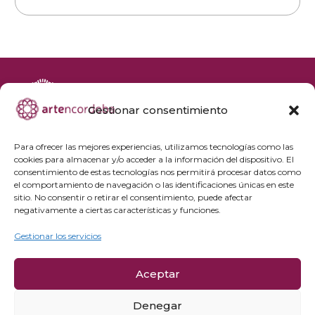
Gestionar consentimiento
+34 692 356 398
reservas@artencordoba.com
Para ofrecer las mejores experiencias, utilizamos tecnologías como las
cookies para almacenar y/o acceder a la información del dispositivo. El
Agenda cultural
consentimiento de estas tecnologías nos permitirá procesar datos como
Preguntas frecuentes
el comportamiento de navegación o las identificaciones únicas en este
sitio. No consentir o retirar el consentimiento, puede afectar
Grupos privados
negativamente a ciertas características y funciones.
Acceso Profesionales
Gestionar los servicios
Política de privacidad
Aceptar
Política de cookies
Aviso Legal y condiciones de compra
Denegar