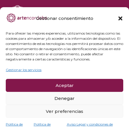
Gestionar consentimiento
+34 692 356 398
reservas@artencordoba.com
Para ofrecer las mejores experiencias, utilizamos tecnologías como las
cookies para almacenar y/o acceder a la información del dispositivo. El
Agenda cultural
consentimiento de estas tecnologías nos permitirá procesar datos como
Preguntas frecuentes
el comportamiento de navegación o las identificaciones únicas en este
sitio. No consentir o retirar el consentimiento, puede afectar
Grupos privados
negativamente a ciertas características y funciones.
Acceso Profesionales
Gestionar los servicios
Política de privacidad
Aceptar
Política de cookies
Aviso Legal y condiciones de compra
Denegar
Política de cancelación
Ver preferencias
Política de
Política de
Aviso Legal y condiciones de