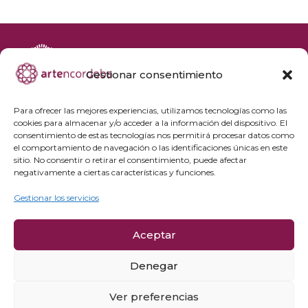
Gestionar consentimiento
+34 692 356 398
reservas@artencordoba.com
Para ofrecer las mejores experiencias, utilizamos tecnologías como las
cookies para almacenar y/o acceder a la información del dispositivo. El
Agenda cultural
consentimiento de estas tecnologías nos permitirá procesar datos como
Preguntas frecuentes
el comportamiento de navegación o las identificaciones únicas en este
sitio. No consentir o retirar el consentimiento, puede afectar
Grupos privados
negativamente a ciertas características y funciones.
Acceso Profesionales
Gestionar los servicios
Política de privacidad
Aceptar
Política de cookies
Aviso Legal y condiciones de compra
Denegar
Política de cancelación
Ver preferencias