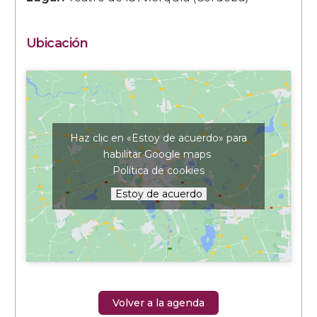
Ubicación
Haz clic en «Estoy de acuerdo» para
habilitar Google maps
Política de cookies
Estoy de acuerdo
Volver a la agenda