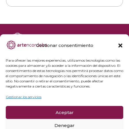
Gestionar consentimiento
+34 692 356 398
reservas@artencordoba.com
Para ofrecer las mejores experiencias, utilizamos tecnologías como las
cookies para almacenar y/o acceder a la información del dispositivo. El
Agenda cultural
consentimiento de estas tecnologías nos permitirá procesar datos como
Preguntas frecuentes
el comportamiento de navegación o las identificaciones únicas en este
sitio. No consentir o retirar el consentimiento, puede afectar
Grupos privados
negativamente a ciertas características y funciones.
Acceso Profesionales
Gestionar los servicios
Política de privacidad
Aceptar
Política de cookies
Aviso Legal y condiciones de compra
Denegar