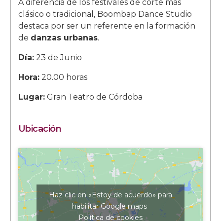
A diferencia de los festivales de corte más
clásico o tradicional, Boombap Dance Studio
destaca por ser un referente en la formación
de
danzas urbanas
.
Día:
23 de Junio
Hora:
20.00 horas
Lugar:
Gran Teatro de Córdoba
Ubicación
Haz clic en «Estoy de acuerdo» para
habilitar Google maps
Política de cookies