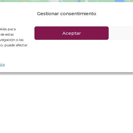
Gestionar consentimiento
okies para
Aceptar
 de estas
vegación o las
nto, puede afectar
Volver a la agenda
pra
Agenda cultural
Política de privacid
Preguntas frecuentes
Política de cookies
Grupos privados
Aviso Legal y condi
Acceso Profesionales
Política de cancelac