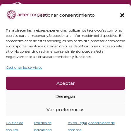
Gestionar consentimiento
+34 692 356 398
reservas@artencordoba.com
Para ofrecer las mejores experiencias, utilizamos tecnologías como las
cookies para almacenar y/o acceder a la información del dispositivo. El
Agenda cultural
consentimiento de estas tecnologías nos permitirá procesar datos como
Preguntas frecuentes
el comportamiento de navegación o las identificaciones únicas en este
sitio. No consentir o retirar el consentimiento, puede afectar
Grupos privados
negativamente a ciertas características y funciones.
Acceso Profesionales
Gestionar los servicios
Política de privacidad
Aceptar
Política de cookies
Aviso Legal y condiciones de compra
Denegar
Política de cancelación
Ver preferencias
Política de
Política de
Aviso Legal y condiciones de
cookies
privacidad
compra