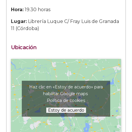
Hora:
19.30 horas
Lugar:
Librería Luque C/ Fray Luis de Granada
11 (Córdoba)
Ubicación
Haz clic en «Estoy de acuerdo» para
habilitar Google maps
Política de cookies
Estoy de acuerdo