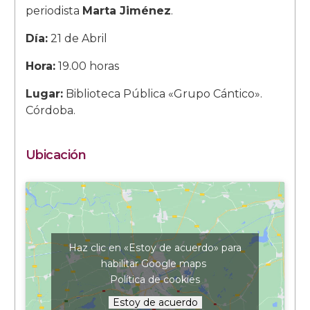
periodista
Marta Jiménez
.
Día:
21 de Abril
Hora:
19.00 horas
Lugar:
Biblioteca Pública «Grupo Cántico».
Córdoba.
Ubicación
Haz clic en «Estoy de acuerdo» para
habilitar Google maps
Política de cookies
Estoy de acuerdo