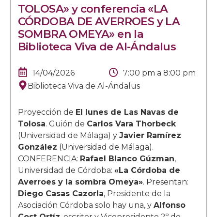
TOLOSA» y conferencia «LA
CÓRDOBA DE AVERROES y LA
SOMBRA OMEYA» en la
Biblioteca Viva de Al-Ándalus
14/04/2026
7:00 pm
a
8:00 pm
Biblioteca Viva de Al-Ándalus
Proyección de
El lunes de Las Navas de
Tolosa
. Guión de
Carlos Vara Thorbeck
(Universidad de Málaga) y
Javier Ramírez
González
(Universidad de Málaga).
CONFERENCIA:
Rafael Blanco Gúzman
,
Universidad de Córdoba:
«La Córdoba de
Averroes y la sombra Omeya»
. Presentan:
Diego Casas Cazorla
, Presidente de la
Asociación Córdoba solo hay una, y
Alfonso
Cost Ortíz
, escritor y Vicepresidente 2º de