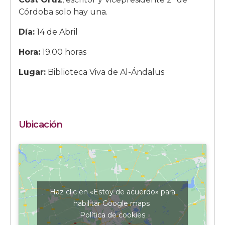
Córdoba solo hay una.
Día:
14 de Abril
Hora:
19.00 horas
Lugar:
Biblioteca Viva de Al-Ándalus
Ubicación
Haz clic en «Estoy de acuerdo» para
habilitar Google maps
Política de cookies