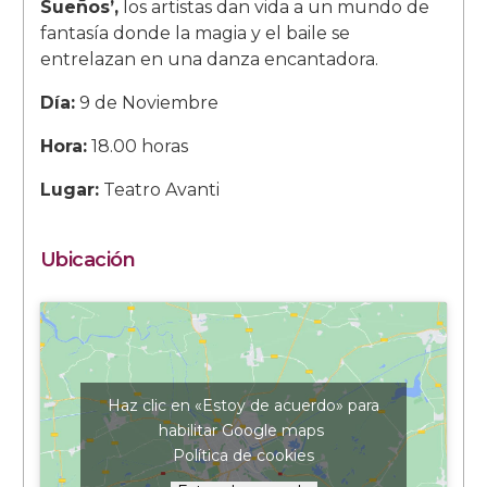
Sueños’,
los artistas dan vida a un mundo de
fantasía donde la magia y el baile se
entrelazan en una danza encantadora.
Día:
9 de Noviembre
Hora:
18.00 horas
Lugar:
Teatro Avanti
Ubicación
Haz clic en «Estoy de acuerdo» para
habilitar Google maps
Política de cookies