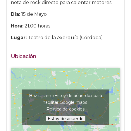
nota de rock directo para calentar motores.
Día:
15 de Mayo
Hora:
21,00 horas
Lugar:
Teatro de la Axerquía (Córdoba)
Ubicación
Haz clic en «Estoy de acuerdo» para
habilitar Google maps
Política de cookies
Estoy de acuerdo