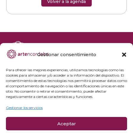
Volver a la agenda
Gestionar consentimiento
+34 692 356 398
reservas@artencordoba.com
Para ofrecer las mejores experiencias, utilizamos tecnologías como las
cookies para almacenar y/o acceder a la información del dispositivo. El
Agenda cultural
consentimiento de estas tecnologías nos permitirá procesar datos como
Preguntas frecuentes
el comportamiento de navegación o las identificaciones únicas en este
sitio. No consentir o retirar el consentimiento, puede afectar
Grupos privados
negativamente a ciertas características y funciones.
Acceso Profesionales
Gestionar los servicios
Política de privacidad
Aceptar
Política de cookies