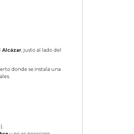
 Alcázar
, justo al lado del
ierto donde se instala una
ales.
).
ibre
y no es necesario