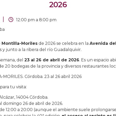
2026
|
12:00 pm
a
8:00 pm
oba
 Montilla-Moriles
de 2026 se celebra en la
Avenida del
 y junto a la ribera del río Guadalquivir.
 semana, del
23 al 26 de abril de 2026
. Es un espacio ab
 20 bodegas de la provincia y diversos restaurantes loc
MORILES. Córdoba. 23 al 26 abril 2026
para tu visita:
Alcázar, 14004 Córdoba.
l domingo 26 de abril de 2026.
 12:00 a 20:00 (aunque el ambiente suele prolongarse
, para celebrar la 40ª edición,
el acceso al recinto es l