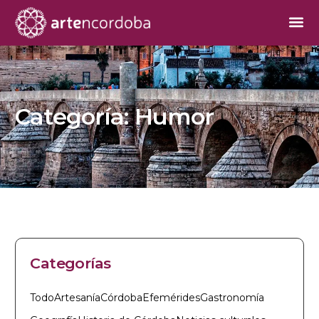
Categoría:
Humor
Categorías
Todo
Artesanía
Córdoba
Efemérides
Gastronomía