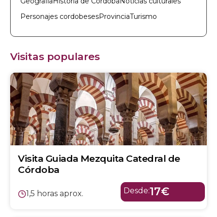
Geografía
Historia de Córdoba
Noticias culturales
Personajes cordobeses
Provincia
Turismo
Visitas populares
Visita Guiada Mezquita Catedral de
Córdoba
17€
Desde:
1,5 horas aprox.