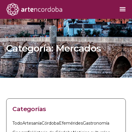
Categoría:
Mercados
Categorías
Todo
Artesanía
Córdoba
Efemérides
Gastronomía