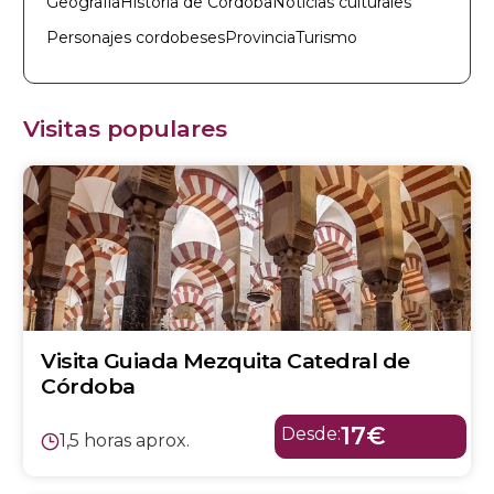
Geografía
Historia de Córdoba
Noticias culturales
Personajes cordobeses
Provincia
Turismo
Visitas populares
Visita Guiada Mezquita Catedral de
Córdoba
17€
Desde:
1,5 horas aprox.