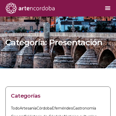
Categoría:
Presentación
Categorías
Todo
Artesanía
Córdoba
Efemérides
Gastronomía