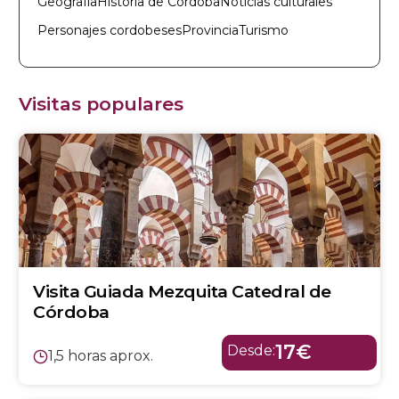
Geografía
Historia de Córdoba
Noticias culturales
Personajes cordobeses
Provincia
Turismo
Visitas populares
Visita Guiada Mezquita Catedral de
Córdoba
17€
Desde:
1,5 horas aprox.