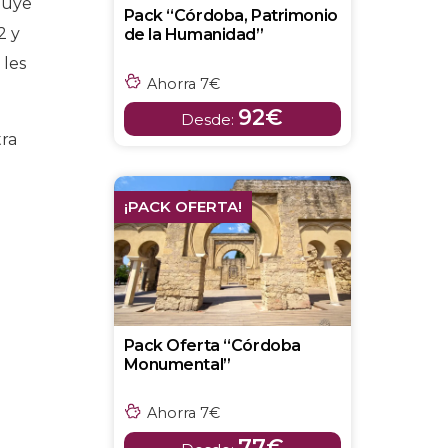
cluye
Pack “Córdoba, Patrimonio
2 y
de la Humanidad”
 les
Ahorra 7€
92€
Desde:
tra
¡PACK OFERTA!
Pack Oferta “Córdoba
Monumental”
Ahorra 7€
77€