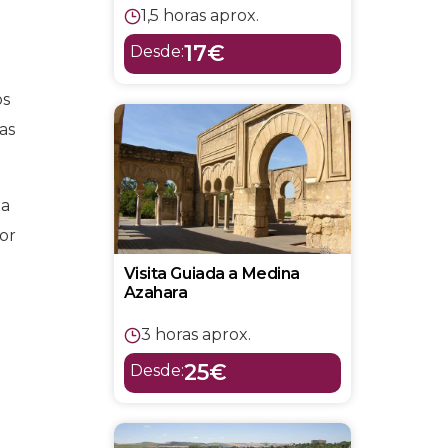
1,5 horas aprox.
17€
Desde:
os
as
 a
por
Visita Guiada a Medina
Azahara
3 horas aprox.
25€
Desde:
s