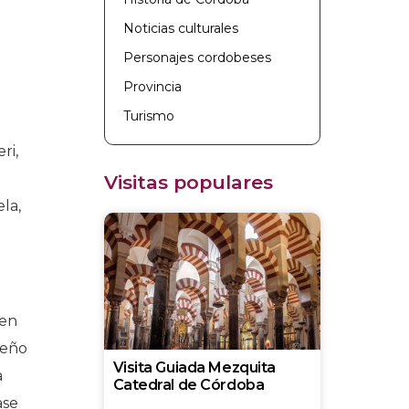
Noticias culturales
Personajes cordobeses
Provincia
Turismo
ri,
Visitas populares
ela,
 en
deño
Visita Guiada Mezquita
a
Catedral de Córdoba
ase