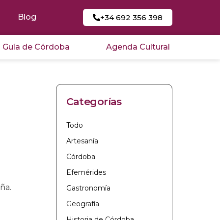
Blog
+34 692 356 398
Guía de Córdoba
Agenda Cultural
Categorías
Todo
Artesanía
Córdoba
Efemérides
ña.
Gastronomía
Geografía
Historia de Córdoba