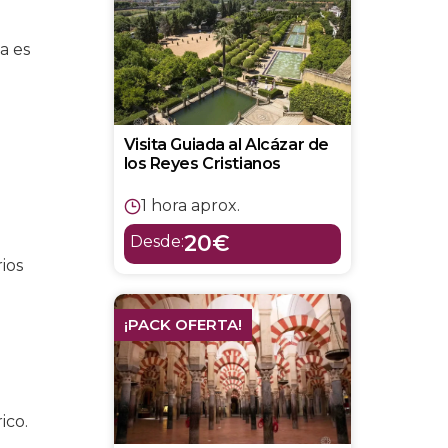
a es
Visita Guiada al Alcázar de
los Reyes Cristianos
1 hora aprox.
20€
Desde:
ios
¡PACK OFERTA!
ico.