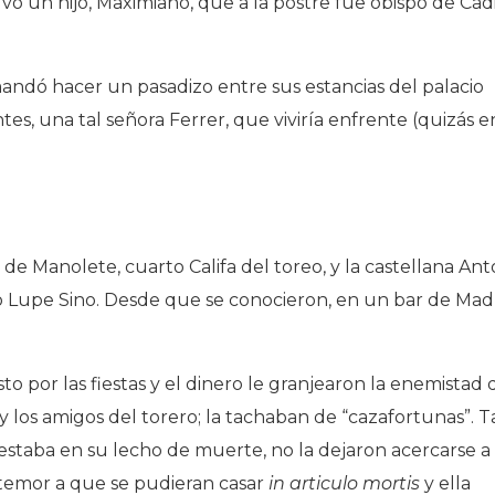
o un hijo, Maximiano, que a la postre fue obispo de Cádi
andó hacer un pasadizo entre sus estancias del palacio
es, una tal señora Ferrer, que viviría enfrente (quizás e
 de Manolete, cuarto Califa del toreo, y la castellana Ant
 Lupe Sino. Desde que se conocieron, en un bar de Madr
to por las fiestas y el dinero le granjearon la enemistad 
 los amigos del torero; la tachaban de “cazafortunas”. T
estaba en su lecho de muerte, no la dejaron acercarse a
temor a que se pudieran casar
in articulo mortis
y ella