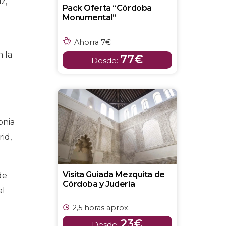
z,
Pack Oferta “Córdoba
Monumental”
Ahorra 7€
n la
77€
Desde:
onia
id,
Visita Guiada Mezquita de
de
Córdoba y Judería
al
2,5 horas aprox.
23€
Desde: