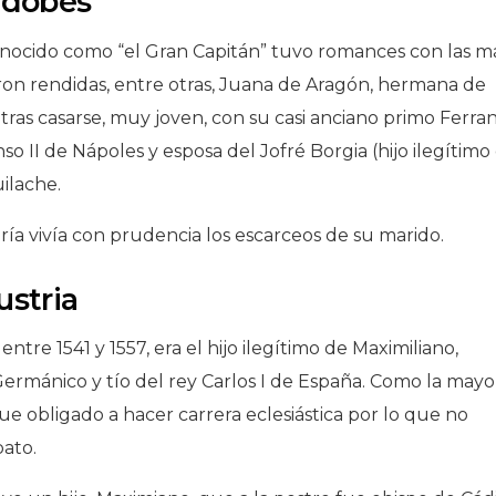
rdobés
ocido como “el Gran Capitán” tuvo romances con las m
eron rendidas, entre otras, Juana de Aragón, hermana de
tras casarse, muy joven, con su casi anciano primo Ferran
so II de Nápoles y esposa del Jofré Borgia (hijo ilegítimo
uilache.
aría vivía con prudencia los escarceos de su marido.
ustria
tre 1541 y 1557, era el hijo ilegítimo de Maximiliano,
mánico y tío del rey Carlos I de España. Como la mayo
ue obligado a hacer carrera eclesiástica por lo que no
bato.