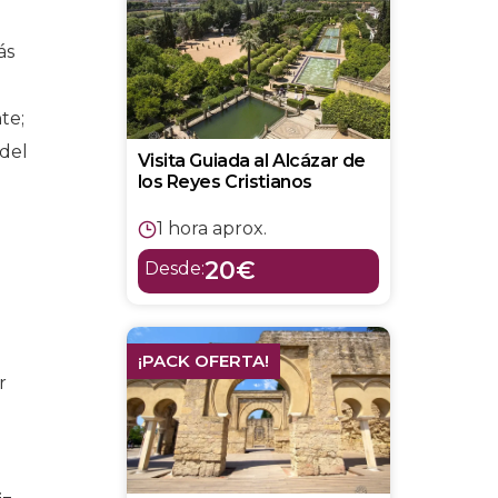
ás
te;
 del
Visita Guiada al Alcázar de
los Reyes Cristianos
1 hora aprox.
20€
Desde:
¡PACK OFERTA!
r