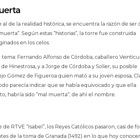
uerta
l de la realidad histórica, se encuentra la razón de ser 
uerta”. Según estas “historias”, la torre fue construida
inados en los celos.
el tema: Fernando Alfonso de Córdoba, caballero Veinticu
z de Hinestrosa, y a Jorge de Córdoba y Solier, su posible
iejo Gómez de Figueroa quien mató a su joven esposa, Cl
Todo parecía indicar que se había equivocado y que ella
nto, habría sido “mal muerta”; de ahí el nombre.
e de RTVE “Isabel”, los Reyes Católicos pasaron, casi de f
antes de la toma de Granada (1492) en lo que hoy conoc