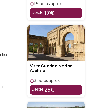
1,5 horas aprox.
17€
Desde:
 las
Visita Guiada a Medina
Azahara
3 horas aprox.
su
25€
Desde: