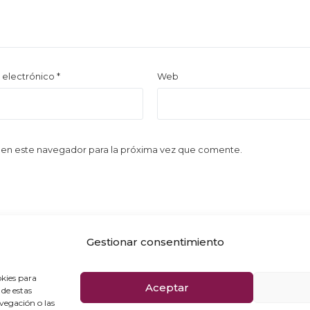
 electrónico
*
Web
 en este navegador para la próxima vez que comente.
Gestionar consentimiento
okies para
Aceptar
 de estas
Agenda cultural
Política de privacid
vegación o las