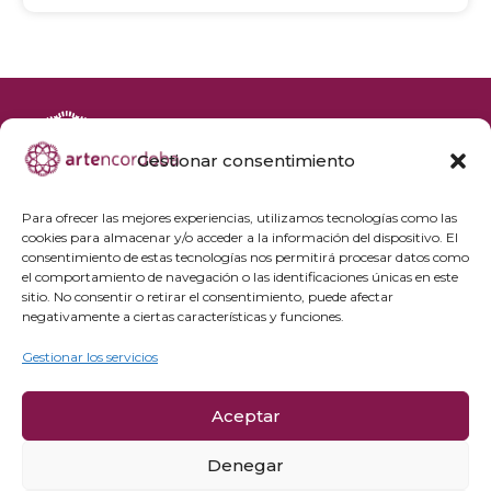
Gestionar consentimiento
+34 692 356 398
reservas@artencordoba.com
Para ofrecer las mejores experiencias, utilizamos tecnologías como las
cookies para almacenar y/o acceder a la información del dispositivo. El
Agenda cultural
consentimiento de estas tecnologías nos permitirá procesar datos como
Preguntas frecuentes
el comportamiento de navegación o las identificaciones únicas en este
sitio. No consentir o retirar el consentimiento, puede afectar
Grupos privados
negativamente a ciertas características y funciones.
Acceso Profesionales
Gestionar los servicios
Política de privacidad
Aceptar
Política de cookies
Aviso Legal y condiciones de compra
Denegar
Política de cancelación