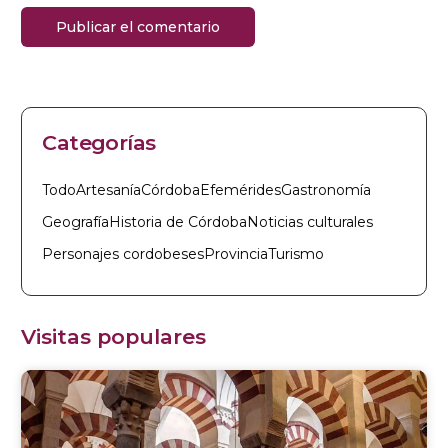
Categorías
Todo
Artesanía
Córdoba
Efemérides
Gastronomía
Geografía
Historia de Córdoba
Noticias culturales
Personajes cordobeses
Provincia
Turismo
Visitas populares