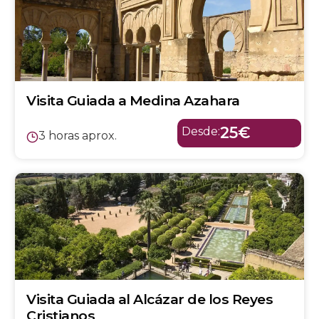
Visita Guiada a Medina Azahara
25€
Desde:
3 horas aprox.
Visita Guiada al Alcázar de los Reyes
Cristianos