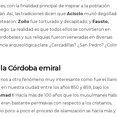
, con la finalidad principal de inspirar a la población
n. Así, las tradiciones dicen que
Acisclo
murió degollad
aetearon;
Zoilo
fue torturado y decapitado; y
Fausto,
ego. La realidad es que todos ellos se convirtieron en
cordobeses y sus reliquias fueron veneradas en diversas
ncia arqueológica clara: ¿Cercadillas? ¿San Pedro? ¿Coli
n la Córdoba emiral
irnos a otro fenómeno muy interesante como fue el lla
 en nuestra ciudad entre los años 850 y 859, bajo los
mad I
. Hacía más de 100 años que los musulmanes hab
ran bastante permisivas con respecto a los cristianos,
o poco a poco el proceso de islamización se hacía más y