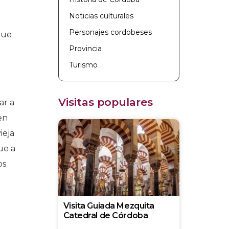
Noticias culturales
Personajes cordobeses
que
Provincia
Turismo
Visitas populares
ar a
en
ieja
ue a
os
Visita Guiada Mezquita
Catedral de Córdoba