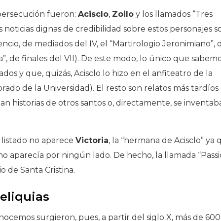
 persecución fueron:
Acisclo
,
Zoilo
y los llamados “Tres
as noticias dignas de credibilidad sobre estos personajes s
ncio, de mediados del IV, el “Martirologio Jeronimiano”, 
”, de finales del VII). De este modo, lo único que sabem
os y que, quizás, Acisclo lo hizo en el anfiteatro de la
rado de la Universidad). El resto son relatos más tardíos
aban historias de otros santos o, directamente, se inventa
 listado no aparece
Victoria
, la “hermana de Acisclo” ya
no aparecía por ningún lado. De hecho, la llamada “Passi
io de Santa Cristina.
eliquias
ocemos surgieron, pues, a partir del siglo X, más de 600