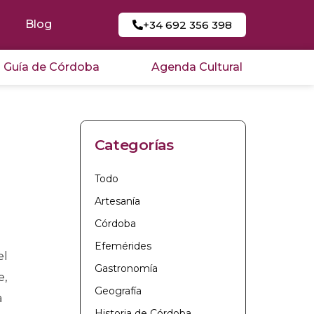
Blog
+34 692 356 398
Guía de Córdoba
Agenda Cultural
Categorías
Todo
Artesanía
Córdoba
Efemérides
el
Gastronomía
e,
Geografía
a
Historia de Córdoba