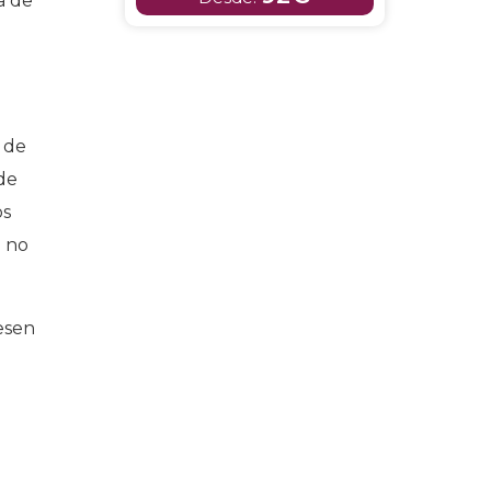
a de
a de
de
os
o no