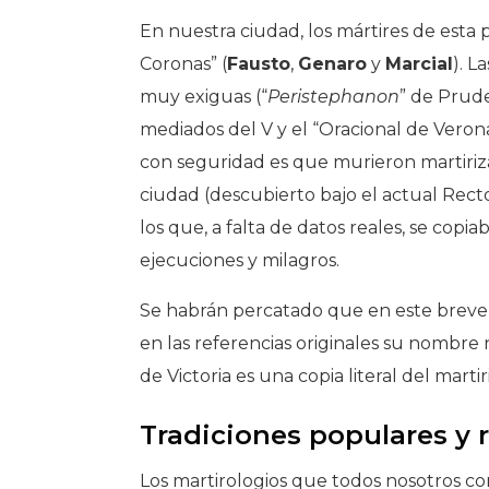
En nuestra ciudad, los mártires de esta
Coronas” (
Fausto
,
Genaro
y
Marcial
). L
muy exiguas (“
Peristephanon
” de Prude
mediados del V y el “Oracional de Verona
con seguridad es que murieron martirizad
ciudad (descubierto bajo el actual Recto
los que, a falta de datos reales, se copi
ejecuciones y milagros.
Se habrán percatado que en este breve
en las referencias originales su nombre 
de Victoria es una copia literal del martir
Tradiciones populares y r
Los martirologios que todos nosotros con