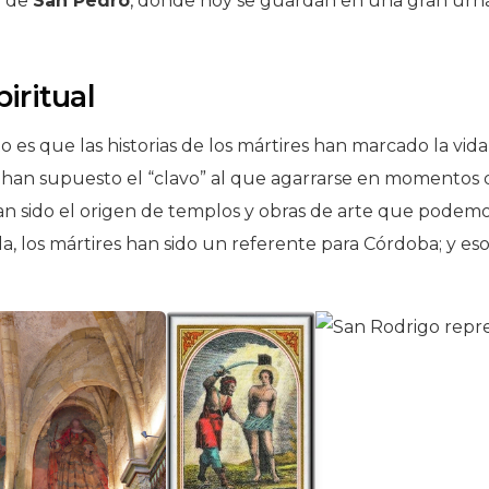
a de
San Pedro
, donde hoy se guardan en una gran urn
iritual
rto es que las historias de los mártires han marcado la vid
 han supuesto el “clavo” al que agarrarse en momentos 
 han sido el origen de templos y obras de arte que podem
lla, los mártires han sido un referente para Córdoba; y es