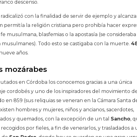
franco descenso.
 radicalizó con la finalidad de servir de ejemplo y alcanza
m permitía la religión cristiana pero prohibía hacer expre
 la fe musulmana, blasfemias o la apostasía (se consideraba
an musulmanes). Todo esto se castigaba con la muerte.
4
nueve años.
es mozárabes
jecutados en Córdoba los conocemos gracias a una única
nje cordobés y uno de los inspiradores del movimiento d
o en 859 (sus reliquias se veneran en la Cámara Santa de
 existen hombres y mujeres, niños y ancianos, sacerdotes,
tados y quemados, con la excepción de un tal
Sancho
, 
cogidos por fieles, a fin de venerarlos, y trasladados a