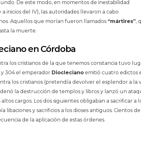
mundo. De este modo, en momentos de inestabilidad
 a inicios del IV), las autoridades llevaron a cabo
ianos. Aquellos que morían fueron llamados
“mártires”
, 
hasta la muerte.
leciano en Córdoba
ntra los cristianos de la que tenemos constancia tuvo lug
303 y 304 el emperador
Diocleciano
emitió cuatro edictos 
tra los cristianos (pretendía devolver el esplendor a la v
rdenó la destrucción de templos y libros y lanzó un ataq
 altos cargos. Los dos siguientes obligaban a sacrificar a l
ía libaciones y sacrificios a los dioses antiguos. Cientos de
cuencia de la aplicación de estas órdenes.