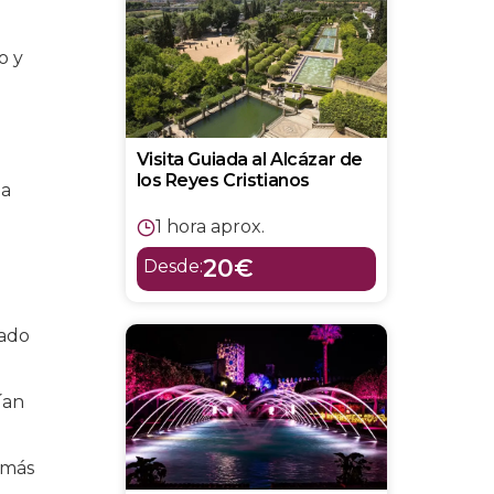
o y
Visita Guiada al Alcázar de
los Reyes Cristianos
na
1 hora aprox.
20€
Desde:
mado
ían
 más