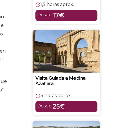
1,5 horas aprox.
17€
Desde:
on
de
os
 en
ban
Visita Guiada a Medina
 que
Azahara
o”
3 horas aprox.
25€
Desde: