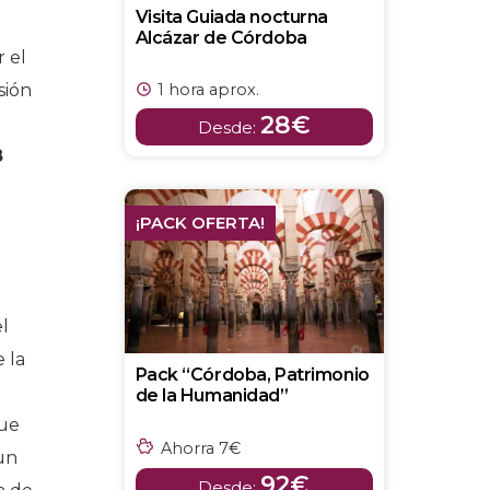
Visita Guiada nocturna
Alcázar de Córdoba
r el
sión
1 hora aprox.
28€
Desde:
8
¡PACK OFERTA!
el
 la
Pack “Córdoba, Patrimonio
de la Humanidad”
que
Ahorra 7€
 un
92€
Desde: