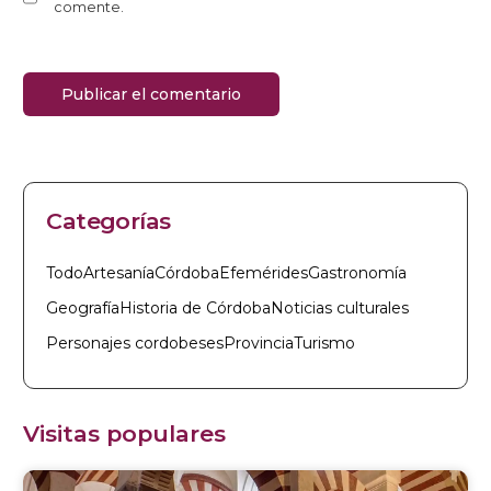
comente.
Categorías
Todo
Artesanía
Córdoba
Efemérides
Gastronomía
Geografía
Historia de Córdoba
Noticias culturales
Personajes cordobeses
Provincia
Turismo
Visitas populares