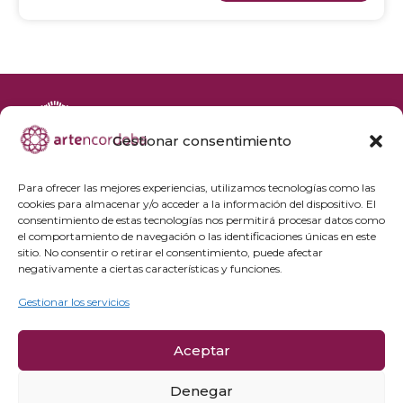
Gestionar consentimiento
+34 692 356 398
reservas@artencordoba.com
Para ofrecer las mejores experiencias, utilizamos tecnologías como las
cookies para almacenar y/o acceder a la información del dispositivo. El
Agenda cultural
consentimiento de estas tecnologías nos permitirá procesar datos como
Preguntas frecuentes
el comportamiento de navegación o las identificaciones únicas en este
sitio. No consentir o retirar el consentimiento, puede afectar
Grupos privados
negativamente a ciertas características y funciones.
Acceso Profesionales
Gestionar los servicios
Política de privacidad
Aceptar
Política de cookies
Aviso Legal y condiciones de compra
Denegar