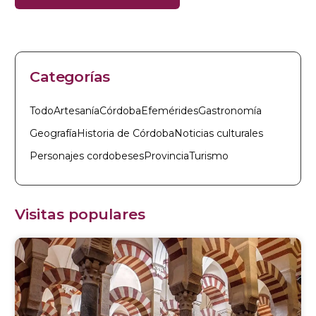
Categorías
Todo
Artesanía
Córdoba
Efemérides
Gastronomía
Geografía
Historia de Córdoba
Noticias culturales
Personajes cordobeses
Provincia
Turismo
Visitas populares