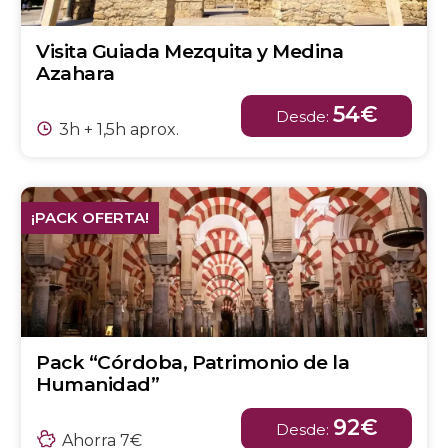
Visita Guiada Mezquita y Medina
Azahara
54€
Desde:
3h + 1,5h aprox.
¡PACK OFERTA!
Pack “Córdoba, Patrimonio de la
Humanidad”
92€
Desde:
Ahorra 7€