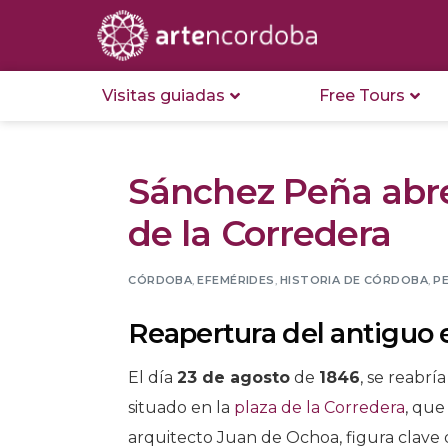
Visitas guiadas
Free Tours
Sánchez Peña abre
de la Corredera
CÓRDOBA
,
EFEMÉRIDES
,
HISTORIA DE CÓRDOBA
,
P
Reapertura del antiguo e
El día
23 de agosto
de
1846
, se reabrí
situado en la
plaza de la Corredera
, que
arquitecto Juan de Ochoa, figura clave d