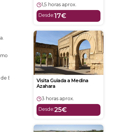
1,5 horas aprox.
17€
Desde:
a.
como
Visita Guiada a Medina
Azahara
3 horas aprox.
25€
Desde: