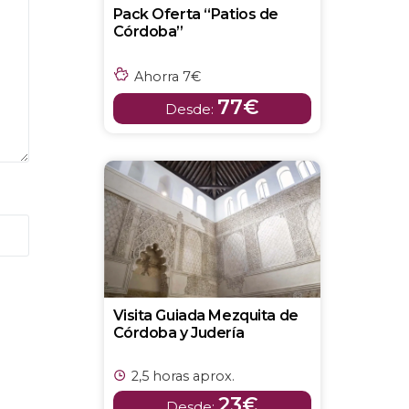
Pack Oferta “Patios de
Córdoba”
Ahorra 7€
77€
Desde:
Visita Guiada Mezquita de
Córdoba y Judería
2,5 horas aprox.
23€
Desde: