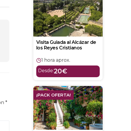
Visita Guiada al Alcázar de
los Reyes Cristianos
1 hora aprox.
20€
Desde:
¡PACK OFERTA!
con
*