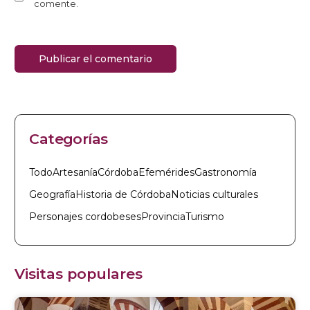
comente.
Categorías
Todo
Artesanía
Córdoba
Efemérides
Gastronomía
Geografía
Historia de Córdoba
Noticias culturales
Personajes cordobeses
Provincia
Turismo
Visitas populares