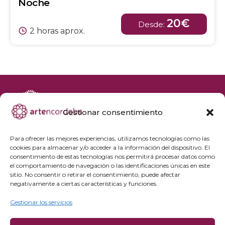
Noche
20€
Desde:
2 horas aprox.
Gestionar consentimiento
+34 692 356 398
reservas@artencordoba.com
Para ofrecer las mejores experiencias, utilizamos tecnologías como las
cookies para almacenar y/o acceder a la información del dispositivo. El
Agenda cultural
consentimiento de estas tecnologías nos permitirá procesar datos como
Preguntas frecuentes
el comportamiento de navegación o las identificaciones únicas en este
sitio. No consentir o retirar el consentimiento, puede afectar
Grupos privados
negativamente a ciertas características y funciones.
Acceso Profesionales
Gestionar los servicios
Política de privacidad