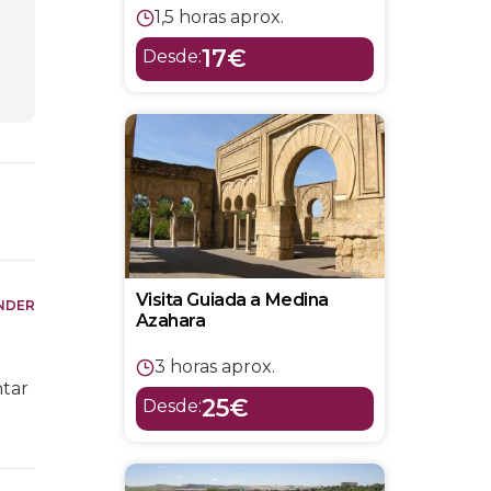
1,5 horas aprox.
17€
Desde:
Visita Guiada a Medina
NDER
Azahara
3 horas aprox.
ntar
25€
Desde: