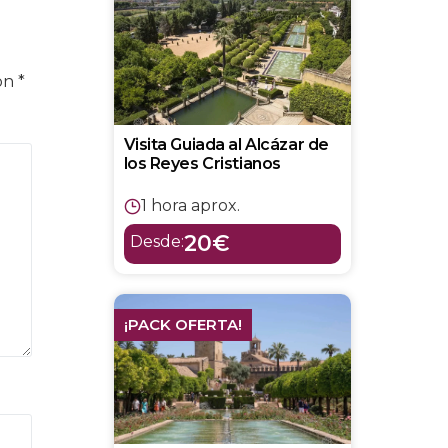
con
*
Visita Guiada al Alcázar de
los Reyes Cristianos
1 hora aprox.
20€
Desde:
¡PACK OFERTA!