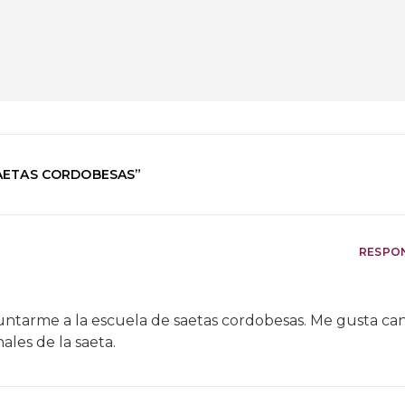
SAETAS CORDOBESAS
”
RESPO
apuntarme a la escuela de saetas cordobesas. Me gusta ca
ales de la saeta.