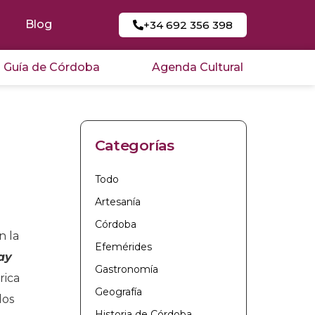
Blog
+34 692 356 398
Guía de Córdoba
Agenda Cultural
Categorías
Todo
Artesanía
Córdoba
n la
Efemérides
ray
Gastronomía
rica
Geografía
dos
Historia de Córdoba