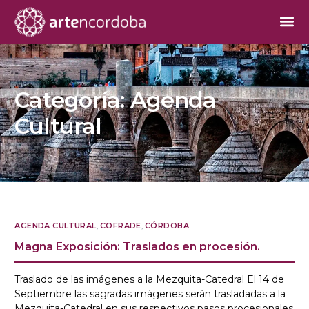
Categoría:
Agenda
Cultural
AGENDA CULTURAL
,
COFRADE
,
CÓRDOBA
Magna Exposición: Traslados en procesión.
Traslado de las imágenes a la Mezquita-Catedral El 14 de
Septiembre las sagradas imágenes serán trasladadas a la
Mezquita-Catedral en sus respectivos pasos procesionales