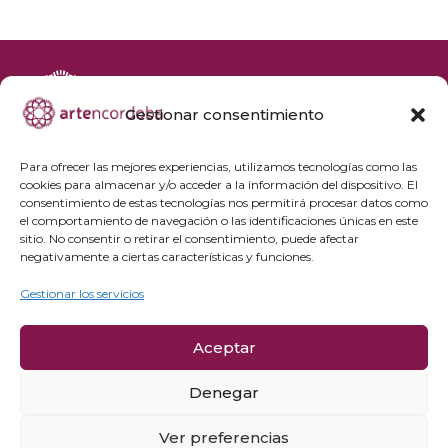
Gestionar consentimiento
+34 692 356 398
reservas@artencordoba.com
Para ofrecer las mejores experiencias, utilizamos tecnologías como las
cookies para almacenar y/o acceder a la información del dispositivo. El
Agenda cultural
consentimiento de estas tecnologías nos permitirá procesar datos como
Preguntas frecuentes
el comportamiento de navegación o las identificaciones únicas en este
sitio. No consentir o retirar el consentimiento, puede afectar
Grupos privados
negativamente a ciertas características y funciones.
Acceso Profesionales
Gestionar los servicios
Política de privacidad
Aceptar
Política de cookies
Aviso Legal y condiciones de compra
Denegar
Política de cancelación
Ver preferencias