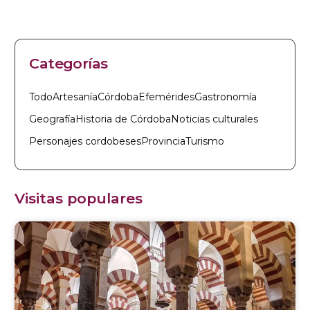
Categorías
Todo
Artesanía
Córdoba
Efemérides
Gastronomía
Geografía
Historia de Córdoba
Noticias culturales
Personajes cordobeses
Provincia
Turismo
Visitas populares