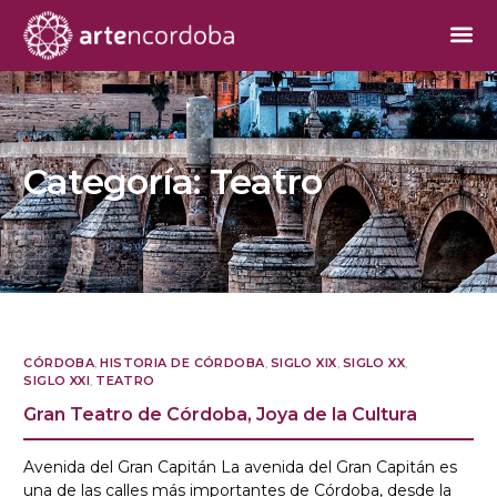
Categoría:
Teatro
CÓRDOBA
,
HISTORIA DE CÓRDOBA
,
SIGLO XIX
,
SIGLO XX
,
SIGLO XXI
,
TEATRO
Gran Teatro de Córdoba, Joya de la Cultura
Avenida del Gran Capitán La avenida del Gran Capitán es
una de las calles más importantes de Córdoba, desde la