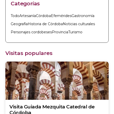
Categorías
Todo
Artesanía
Córdoba
Efemérides
Gastronomía
Geografía
Historia de Córdoba
Noticias culturales
Personajes cordobeses
Provincia
Turismo
Visitas populares
Visita Guiada Mezquita Catedral de
Córdoba