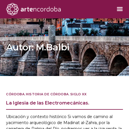
Autor:
M.Balbi
CÓRDOBA
,
HISTORIA DE CÓRDOBA
,
SIGLO XX
La Iglesia de las Electromecánicas.
Ubicación y contexto histórico Si vamos de camino al
yacimiento arqueológico de Madinat al-Zahra, por la
carretera de Palma del Río, podremos ver a la izquierda, la