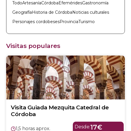
Todo
Artesanía
Córdoba
Efemérides
Gastronomía
Geografía
Historia de Córdoba
Noticias culturales
Personajes cordobeses
Provincia
Turismo
Visitas populares
Visita Guiada Mezquita Catedral de
Córdoba
17€
Desde:
1,5 horas aprox.