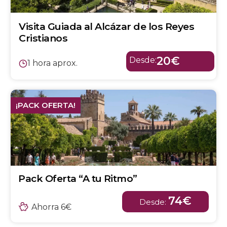
Visita Guiada al Alcázar de los Reyes
Cristianos
20€
Desde:
1 hora aprox.
¡PACK OFERTA!
Pack Oferta “A tu Ritmo”
74€
Desde:
Ahorra 6€