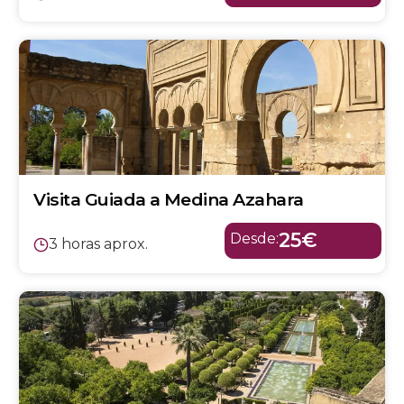
Visita Guiada a Medina Azahara
25€
Desde:
3 horas aprox.