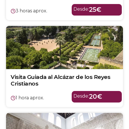
25€
Desde:
3 horas aprox.
Visita Guiada al Alcázar de los Reyes
Cristianos
20€
Desde:
1 hora aprox.