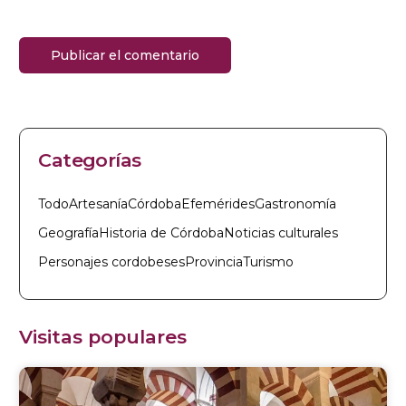
Categorías
Todo
Artesanía
Córdoba
Efemérides
Gastronomía
Geografía
Historia de Córdoba
Noticias culturales
Personajes cordobeses
Provincia
Turismo
Visitas populares