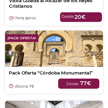
Visita Guiada al Alcázar de los Reyes
Cristianos
20€
Desde:
1 hora aprox.
¡PACK OFERTA!
Pack Oferta “Córdoba Monumental”
77€
Desde:
Ahorra 7€