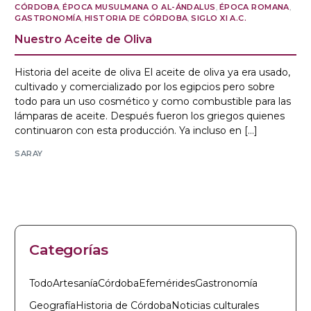
CÓRDOBA
,
ÉPOCA MUSULMANA O AL-ÁNDALUS
,
ÉPOCA ROMANA
,
GASTRONOMÍA
,
HISTORIA DE CÓRDOBA
,
SIGLO XI A.C.
Nuestro Aceite de Oliva
Historia del aceite de oliva El aceite de oliva ya era usado,
cultivado y comercializado por los egipcios pero sobre
todo para un uso cosmético y como combustible para las
lámparas de aceite. Después fueron los griegos quienes
continuaron con esta producción. Ya incluso en […]
SARAY
Categorías
Todo
Artesanía
Córdoba
Efemérides
Gastronomía
Geografía
Historia de Córdoba
Noticias culturales