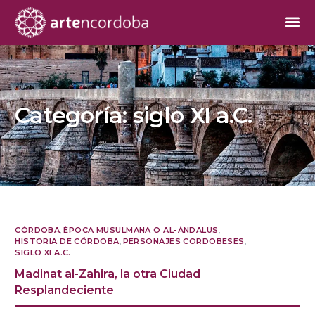
Categoría:
siglo XI a.C.
CÓRDOBA
,
ÉPOCA MUSULMANA O AL-ÁNDALUS
,
HISTORIA DE CÓRDOBA
,
PERSONAJES CORDOBESES
,
SIGLO XI A.C.
Madinat al-Zahira, la otra Ciudad
Resplandeciente