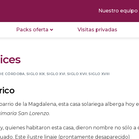
Nuestro equipo
Packs oferta
Visitas privadas
ices
 DE CÓRDOBA
,
SIGLO XIX
,
SIGLO XVI
,
SIGLO XVII
,
SIGLO XVIII
rico
l barrio de la Magdalena, esta casa solariega alberga hoy 
Primaria San Lorenzo
.
, quienes habitaron esta casa, dieron nombre no sólo a 
ituado. Este ilustre linaje (prontamente desaparecido)