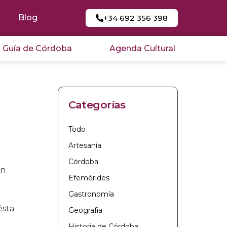
Blog
+34 692 356 398
Guía de Córdoba
Agenda Cultural
Categorías
Todo
Artesanía
Córdoba
en
Efemérides
Gastronomía
ésta
Geografía
Historia de Córdoba