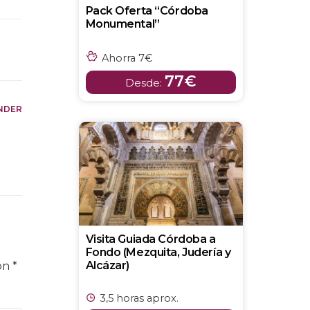
Pack Oferta “Córdoba
Monumental”
Ahorra 7€
77€
Desde:
NDER
Visita Guiada Córdoba a
Fondo (Mezquita, Judería y
Alcázar)
con
*
3,5 horas aprox.