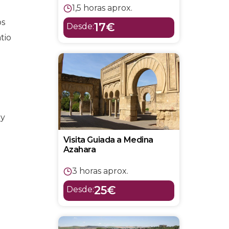
1,5 horas aprox.
os
17€
Desde:
tio
 y
Visita Guiada a Medina
Azahara
3 horas aprox.
25€
Desde: