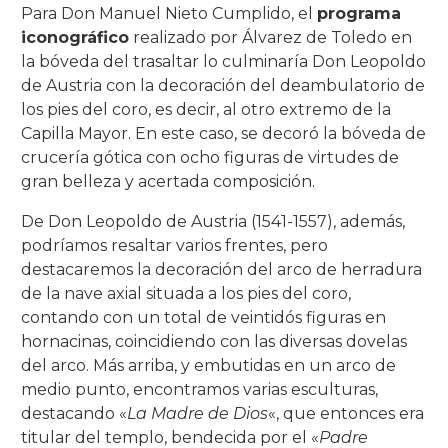
Para Don Manuel Nieto Cumplido, el
programa
iconográfico
realizado por Álvarez de Toledo en
Salón Rojo
Salas de las Pinturas
Patio de las Rejas
Presentación al Pueblo
Universitaria
La Piedad
La Buena Muerte
La Expiración
C/ San Basilio, 14.
C/ Maese Luis, 9.
C/ Pastora, 2.
Iglesia de Sto. Domingo de Silos
la bóveda del trasaltar lo culminaría Don Leopoldo
de Austria con la decoración del deambulatorio de
Patio de los Gatos
Pasión
La Caridad
La Soledad
C/ San Basilio, 22.
C/ Siete Revueltas, 1
C/ Pozanco, 21.
los pies del coro, es decir, al otro extremo de la
Patio de los Jardineros
La Sagrada Cena
Los Dolores
C/ San Basilio, 44 (antes 50).
C/ Tinte, 9.
C/ San Juan de Palomares, 11.
Capilla Mayor. En este caso, se decoró la bóveda de
crucería gótica con ocho figuras de virtudes de
Patio de los Naranjos
Las Angustias
C/ Tafures, 2.
gran belleza y acertada composición.
De Don Leopoldo de Austria (1541-1557), además,
Patio del Archivo
C/ Trueque, 4.
podríamos resaltar varios frentes, pero
Patio del Pozo
C/ Zarco, 15.
destacaremos la decoración del arco de herradura
de la nave axial situada a los pies del coro,
contando con un total de veintidós figuras en
hornacinas, coincidiendo con las diversas dovelas
del arco. Más arriba, y embutidas en un arco de
medio punto, encontramos varias esculturas,
destacando «
La Madre de Dios
«, que entonces era
titular del templo, bendecida por el «
Padre