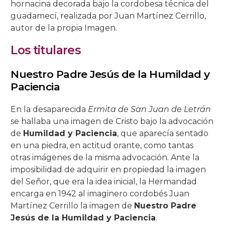
hornacina decorada bajo la cordobesa técnica del
guadamecí, realizada por Juan Martínez Cerrillo,
Salón Rojo
Salas de las Pinturas
Patio de las Rejas
Presentación al Pueblo
Universitaria
La Piedad
La Buena Muerte
La Expiración
C/ San Basilio, 14.
C/ Maese Luis, 9.
C/ Pastora, 2.
Iglesia de Sto. Domingo de Silos
autor de la propia Imagen.
Patio de los Gatos
Pasión
La Caridad
La Soledad
C/ San Basilio, 22.
C/ Siete Revueltas, 1
C/ Pozanco, 21.
Los titulares
Patio de los Jardineros
La Sagrada Cena
Los Dolores
C/ San Basilio, 44 (antes 50).
C/ Tinte, 9.
C/ San Juan de Palomares, 11.
Nuestro Padre Jesús de la Humildad y
Paciencia
Patio de los Naranjos
Las Angustias
C/ Tafures, 2.
En la desaparecida
Ermita de San Juan de Letrán
Patio del Archivo
C/ Trueque, 4.
se hallaba una imagen de Cristo bajo la advocación
de
Humildad y Paciencia
, que aparecía sentado
Patio del Pozo
C/ Zarco, 15.
en una piedra, en actitud orante, como tantas
otras imágenes de la misma advocación. Ante la
imposibilidad de adquirir en propiedad la imagen
del Señor, que era la idea inicial, la Hermandad
encarga en 1942 al imaginero cordobés Juan
Martínez Cerrillo la imagen de
Nuestro Padre
Jesús de la Humildad y Paciencia
.