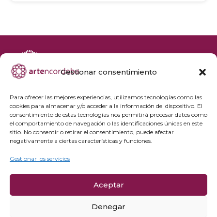
Gestionar consentimiento
+34 692 356 398
reservas@artencordoba.com
Para ofrecer las mejores experiencias, utilizamos tecnologías como las
cookies para almacenar y/o acceder a la información del dispositivo. El
Agenda cultural
consentimiento de estas tecnologías nos permitirá procesar datos como
Preguntas frecuentes
el comportamiento de navegación o las identificaciones únicas en este
sitio. No consentir o retirar el consentimiento, puede afectar
Grupos privados
negativamente a ciertas características y funciones.
Acceso Profesionales
Gestionar los servicios
Política de privacidad
Aceptar
Política de cookies
Aviso Legal y condiciones de compra
Denegar
Política de cancelación