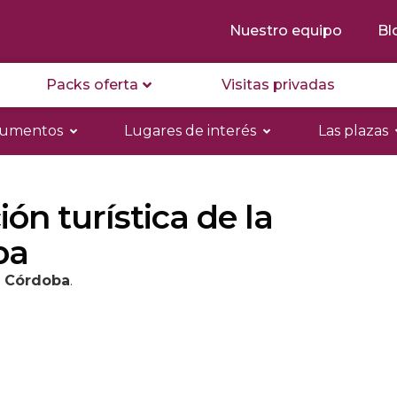
Nuestro equipo
Bl
Packs oferta
Visitas privadas
numentos
Lugares de interés
Las plazas
ón turística de la
ba
.
Córdoba
.