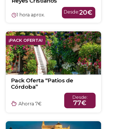
Reyes Cristianos
20€
Desde:
1 hora aprox.
¡PACK OFERTA!
Pack Oferta “Patios de
Córdoba”
Desde:
77€
Ahorra 7€